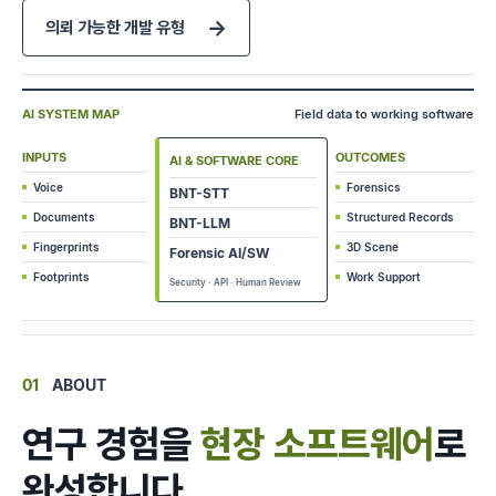
→
의뢰 가능한 개발 유형
AI SYSTEM MAP
Field data to working software
INPUTS
OUTCOMES
AI & SOFTWARE CORE
Voice
Forensics
BNT-STT
Documents
Structured Records
BNT-LLM
Fingerprints
3D Scene
Forensic AI/SW
Footprints
Work Support
Security · API · Human Review
01
ABOUT
연구 경험을
현장 소프트웨어
로
완성합니다.